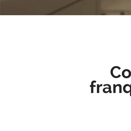
Co
fran