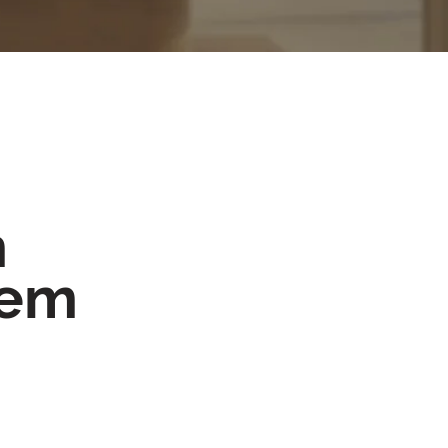
m
 em