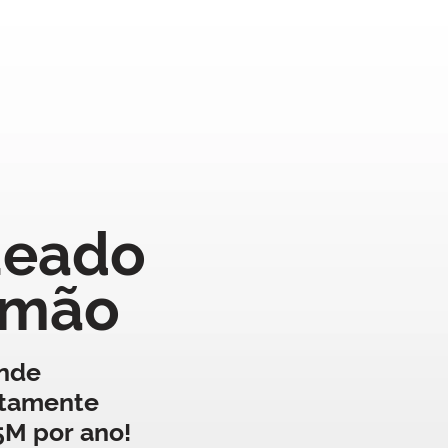
ueado
amão
nde
ltamente
5M por ano!