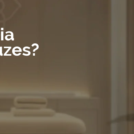
ia
uzes?