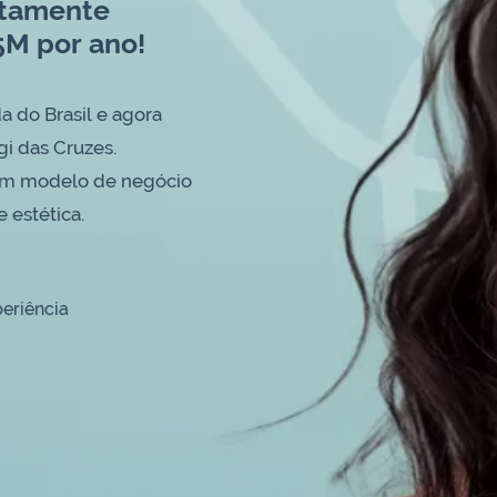
ltamente
5M por ano!
a do Brasil e agora
i das Cruzes.
um modelo de negócio
 estética.
eriência