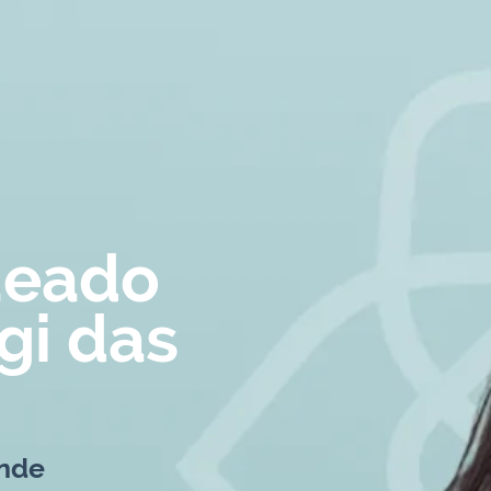
ueado
gi das
nde