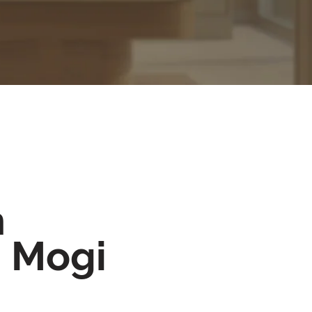
m
m Mogi