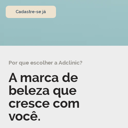
Cadastre-se já
Por que escolher a Adclinic?
A marca de
beleza que
cresce com
você.