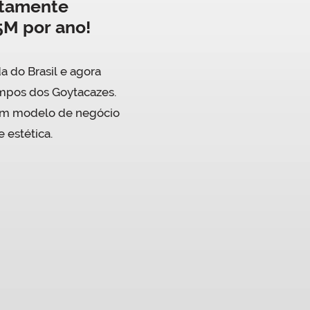
ltamente
5M por ano!
a do Brasil e agora
ampos dos Goytacazes.
um modelo de negócio
 estética.