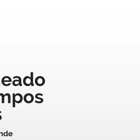
ueado
ampos
s
nde