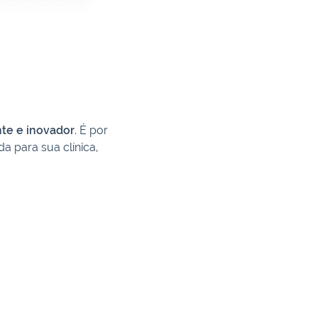
nte e inovador
. É por
a para sua clínica,
.