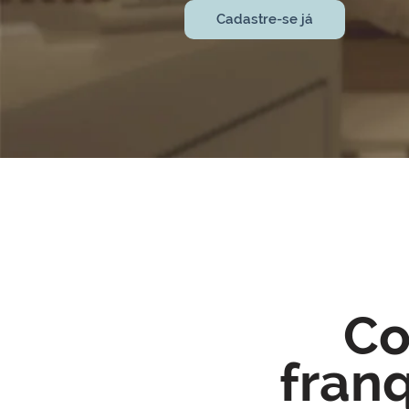
Cadastre-se já
Co
fran